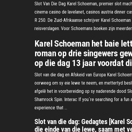
Slot Van Die Dag Karel Schoeman, premier slot mach
cinema casino de lavelanet, casinos austria dinner 
R 250. De Zuid-Afrikaanse schrijver Karel Schoeman (
reisverslagen. Voor Schoemans boeken zijn meerdere
Karel Schoeman het baie lett
roman op drie singewers gew
op die dag 13 jaar voordat d
Slot van die dag en Afskeid van Europa Karel Schoema
oorweeg om sy eie lewe te neem, en mettertyd beslui
afgelê het in voorbereiding op sy naderende dood Sl
Shamrock Spin. Interac If you´re searching for a fun
experience that …
Slot van die dag: Gedagtes [Karel 
die einde van die lewe, saam met ve