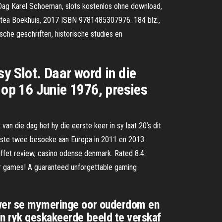
Dag Karel Schoeman, slots kostenlos ohne download,
Protea Boekhuis, 2017 ISBN 9781485307976. 184 blz.,
che geschriften, historische studies en
y Slot. Daar word in die
op 16 Junie 1976, presies
n die dag het hy die eerste keer in sy laat 20’s dit
laaste twee besoeke aan Europa in 2011 en 2013
ffet review, casino odense denmark. Rated 8.4.
lar games! A guaranteed unforgettable gaming
rywer se mymeringe oor ouderdom en
'n ryk geskakeerde beeld te verskaf