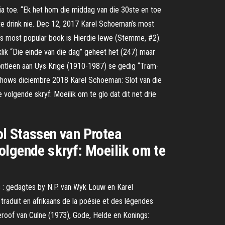
a toe. “Ek het hom die middag van die 30ste en toe
te drink nie. Dec 12, 2017 Karel Schoeman’s most
s most popular book is Hierdie lewe (Stemme, #2).
lik “Die einde van die dag” geheet het (247) maar
is ontleen aan Uys Krige (1910-1987) se gedig “Tram-
sa shows diciembre 2018 Karel Schoeman: Slot van die
olgende skryf: Moeilik om te glo dat dit net drie
ol Stassen van Protea
olgende skryf: Moeilik om te
s : gedagtes by N.P. van Wyk Louw en Karel
raduit en afrikaans de la poésie et des légendes
eroof van Culne (1973), Gode, Helde en Konings: