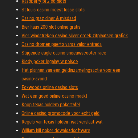
Raspberry pi 2 sd-slots
St louis casino meest losse slots
Casino graz diner & misdaad
Bier haus 200 slot online gratis
Vier windstreken casino silver creek zitplaatsen grafiek
Casino dromen puerto varas valor entrada
Stijgende eagle casino sneeuwscooter race
Kiedy poker legalny w polsce
Het plannen van een geldinzamelingsactie voor een
casino-avond
Foxwoods online casino slots
Wat een goed online casino maakt
Koop texas holdem pokertafel
Online casino promocode voor echt geld
Regels van texas holdem wat verslaat wat
William hill poker downloadsoftware