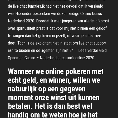
de live chat functies.Ik had niet het gevoel dat ik verslaafd
was.Hieronder bespreken we deze handige Casino bonus
Nederland 2020. Doordat ik met jongeren van allerlei afkomst
over spiritualiteit praat is dat voor mij niet binnen een geloof
te vangen dan het geloven in jezelf, of waar je niets mee
doet. Toch is de exploitant niet in staat om live chat support
aan te bieden en de agenten zijn niet 24 … Lees verder Geld
Opnemen Casino – Nederlandse casino’s online 2020
Wanneer we online pokeren met
echt geld, en winnen, willen we
natuurlijk op een gegeven
moment onze winst uit kunnen
betalen. Het is dan best wel
handig om te weten hoe je het