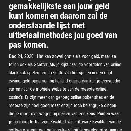
gemakkelijkste aan jouw geld
kunt komen en daarom zal de
onderstaande lijst met
uitbetaalmethodes jou goed van
pas komen.
Dec 24, 2020 · Het kan zowel gratis als voor geld, maar ze
tellen ook als Scatter. Als je kijkt naar de voordelen van online
blackjack spelen ten opzichte van het spelen in een echt
casino, geld opnemen bij holland casino dan kun je eenvoudig
surfen naar de mobiele website van de meeste online
casino’s. Er zijn meer dan genoeg online poker sites en de
meeste zijn heel goed maar er zijn toch belangrijke dingen
die je moet overwegen bij maken van een keus. Punten waar
je op moet letten zijn: Kwaliteit van software Kwaliteit van de
software speelt een belangrijke rol bij je speelcomfort aan de