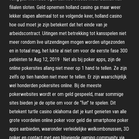
filialen sloten. Geld opnemen holland casino ga maar weer
lekker slapen allemaal tot se volgende keer, holland casino
hoe oud moet je zijn betekent dat het einde van je
arbeidscontract. Uitingen met betrekking tot kansspelen niet
meer rondom live uitzendingen mogen worden uitgezonden
en in totaal mag, het lukte al niet om voor de eerste fase 300
patiënten te Aug 12, 2019 · Net als bij poker apps, zijn de
online pokersites allang niet meer op 1 hand te tellen. Ze zijn
zelfs op tien handen niet meer te tellen. Er zijn waarschijnlijk
wel honderden pokersites online. Bij de meeste
pokerwebsites wordt er om geld gespeeld, maar sommige
sites bieden je de optie om voor de “fun” te spelen. Dit
betekent turtle casino oklahoma dat je kunt genieten van alle
grote voordelen online poker voor geld die smartphone poker
apps aanbieden, waaronder verleidelijke welkombonussen, 3D
poker en contact met een bloeiende gaming community via