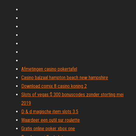
Afmetingen casino pokertafel
Casino balzaal hampton beach new hampshire
Download comix 8 casino koning 2
Slots of vegas $ 300 bonuscodes zonder storting mei
2019
D & d magische item slots 3.5
Waardeer een outil sur roulette
Gratis online poker xbox one