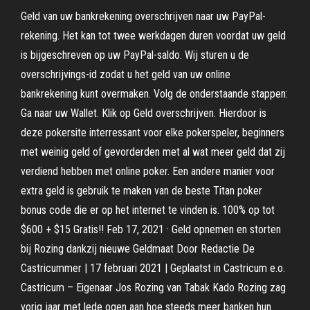
Geld van uw bankrekening overschrijven naar uw PayPal-
rekening. Het kan tot twee werkdagen duren voordat uw geld
is bijgeschreven op uw PayPal-saldo. Wij sturen u de
overschrijvings-id zodat u het geld van uw online
bankrekening kunt overmaken. Volg de onderstaande stappen:
Ga naar uw Wallet. Klik op Geld overschrijven. Hierdoor is
deze pokersite interressant voor elke pokerspeler, beginners
met weinig geld of gevorderden met al wat meer geld dat zij
verdiend hebben met online poker. Een andere manier voor
extra geld is gebruik te maken van de beste Titan poker
bonus code die er op het internet te vinden is. 100% op tot
$600 + $15 Gratis!! Feb 17, 2021 · Geld opnemen en storten
bij Rozing dankzij nieuwe Geldmaat Door Redactie De
Castricummer | 17 februari 2021 | Geplaatst in Castricum e.o.
Castricum – Eigenaar Jos Rozing van Tabak Kado Rozing zag
vorig jaar met lede ogen aan hoe steeds meer banken hun