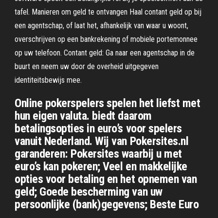
tafel. Manieren om geld te ontvangen Haal contant geld op bij
een agentschap, of laat het, afhankelijk van waar u woont,
overschrijven op een bankrekening of mobiele portemonnee
op uw telefoon. Contant geld: Ga naar een agentschap in de
buurt en neem uw door de overheid uitgegeven
identiteitsbewijs mee.
Online pokerspelers spelen het liefst met
hun eigen valuta. biedt daarom
betalingsopties in euro’s voor spelers
vanuit Nederland. Wij van Pokersites.nl
garanderen: Pokersites waarbij u met
euro’s kan pokeren; Veel en makkelijke
opties voor betaling en het opnemen van
geld; Goede bescherming van uw
persoonlijke (bank)gegevens; Beste Euro