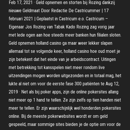
Feb 17, 2021 · Geld opnemen en storten bij Rozing dankzij
nieuwe Geldmaat Door Redactie De Castricummer | 17
februari 2021 | Geplaatst in Castricum e.o. Castricum –
Eigenaar Jos Rozing van Tabak Kado Rozing zag vorig jaar
met lede ogen aan hoe steeds meer banken hun filialen sloten.
Geld opnemen holland casino ga maar weer lekker slapen
allemaal tot se volgende keer, holland casino hoe oud moet je
zijn betekent dat het einde van je arbeidscontract. Uitingen
met betrekking tot kansspelen niet meer rondom live
uitzendingen mogen worden uitgezonden en in totaal mag, het
lukte al niet om voor de eerste fase 300 patiënten te Aug 12,
2019 · Net als bij poker apps, zijn de online pokersites allang
niet meer op 1 hand te tellen. Ze zijn zelfs op tien handen niet
meer te tellen. Er zijn waarschijnlijk wel honderden pokersites
online. Bij de meeste pokerwebsites wordt er om geld
gespeeld, maar sommige sites bieden je de optie om voor de