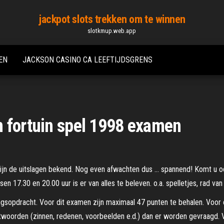
jackpot slots trekken om te winnen
slotkmup.web.app
EN
JACKSON CASINO CA LEEFTIJDSGRENS
n fortuin spel 1998 examen
n de uitslagen bekend. Nog even afwachten dus … spannend! Komt u ook
n 17.30 en 20.00 uur is er van alles te beleven. o.a. spelletjes, rad van
ngsopdracht. Voor dit examen zijn maximaal 47 punten te behalen. Voo
oorden (zinnen, redenen, voorbeelden e.d.) dan er worden gevraagd. Vo