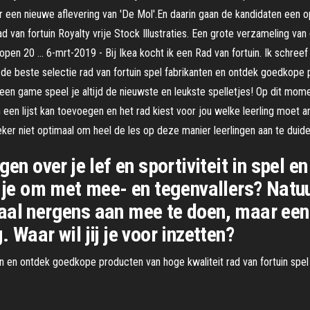
oor een nieuwe aflevering van 'De Mol'.En daarin gaan de kandidaten een 
an fortuin Royalty vrije Stock Illustraties. Een grote verzameling van cli
en 20 … 6-mrt-2019 - Bij Ikea kocht ik een Rad van fortuin. Ik schreef l
de beste selectie rad van fortuin spel fabrikanten en ontdek goedkope p
 een game speel je altijd de nieuwste en leukste spelletjes! Op dit mo
n een lijst kan toevoegen en het rad kiest voor jou welke leerling moet
eker niet optimaal om heel de les op deze manier leerlingen aan te duide
en over je lef en sportiviteit in spel en
 je om met mee- en tegenvallers? Natuur
aal nergens aan mee te doen, maar een
 Waar wil jij je voor inzetten?
ten en ontdek goedkope producten van hoge kwaliteit rad van fortuin spel