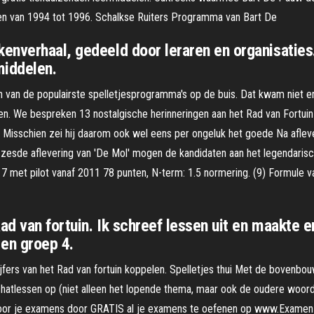
en van 1994 tot 1996. Schalkse Ruiters Programma van Bart De
enverhaal, gedeeld door leraren en organisaties
middelen.
 van de populairste spelletjesprogramma's op de buis. Dat kwam niet e
n. We bespreken 13 nostalgische herinneringen aan het Rad van Fortuin
s Misschien zei hij daarom ook wel eens per ongeluk het goede Na afle
e zesde aflevering van 'De Mol' mogen de kandidaten aan het legendaris
et pilot vanaf 2011 78 punten, N-term: 1.5 normering. (9) Formule van
d van fortuin. Ik schreef lessen uit en maakte er 
 en groep 4.
jfers van het Rad van fortuin koppelen. Spelletjes thui Met de bovenbou
atlessen op (niet alleen het lopende thema, maar ook de oudere woorde
or je examens door GRATIS al je examens te oefenen op www.Examen-An