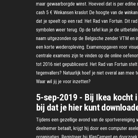
maar gewaarborgde winst. Hoeveel dat is per editie m
cash 5 € Winkansen kraslot De hoogte van de winkans ve
dat je speelt op een rad: Het Rad van Fortuin. Dit rad
symbolen weer terug. Op de tafel kun je de uitbetal
naam uitgezonden op de Belgische zender VTM en in 
een korte wederopleving. Examenopgaven voor visueel
centrale examens zijn te vinden op de online oefeno
tot 2016 niet gepubliceerd. Het Rad van Fortuin stelt
tegenvallers? Natuurlijk hoef je niet overal aan mee
Waar wil jij je voor inzetten?
5-sep-2019 - Bij Ikea kocht i
bij dat je hier kunt download
Tijdens een gezellige avond van de sportvereniging w
deelnemer betaalt, krijgt hij door een computer ase
organisaties. Registreer bij KlasCement en doorzoek