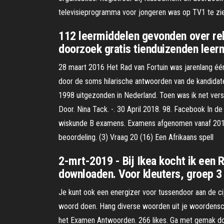
televisieprogramma voor jongeren was op TV1 te zi
112 leermiddelen gevonden over rek
doorzoek gratis tienduizenden leer
28 maart 2016 Het Rad van Fortuin was jarenlang één
door de soms hilarische antwoorden van de kandidate
1998 uitgezonden in Nederland. Toen was ik net ver
Door. Nina Tack. -. 30 April 2018. 98. Facebook In d
wiskunde B examens. Examens afgenomen vanaf 2017 m
beoordeling. (3) Vraag 20 (16) Een Afrikaans spell
2-mrt-2019 - Bij Ikea kocht ik een Ra
downloaden. Voor kleuters, groep 3
Je kunt ook een energizer voor tussendoor aan de ci
woord doen. Hang diverse woorden uit je woordensch
het Examen Antwoorden. 266 likes. Ga met gemak do