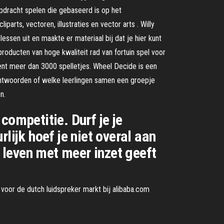
opdracht spelen die gebaseerd is op het
parts, vectoren, illustraties en vector arts . Willy
essen uit en maakte er materiaal bij dat je hier kunt
roducten van hoge kwaliteit rad van fortuin spel voor
ment meer dan 3000 spelletjes. Wheel Decide is een
 antwoorden of welke leerlingen samen een groepje
n.
 competitie. Durf je je
lijk hoef je niet overal aan
 leven met meer inzet geeft
 voor de dutch luidspreker markt bij alibaba.com