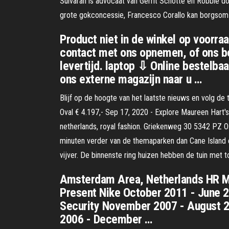
Sulvaran is advocaat van Gerrit Schotte en Robbie do
grote gokconcessie, Francesco Corallo kan borgsom 
Product niet in de winkel op voorra
contact met ons opnemen, of ons be
levertijd. laptop ⇩ Online bestelbaa
ons externe magazijn naar u …
Blijf op de hoogte van het laatste nieuws en volg de
Oval € 4.197,- Sep 17, 2020 - Explore Maureen Hart
netherlands, royal fashion. Griekenweg 30 5342 PZ O
minuten verder van de themaparken dan Cane Island 
vijver. De binnenste ring huizen hebben de tuin met 
Amsterdam Area, Netherlands HR Ma
Present Nike October 2011 - June 2
Security November 2007 - August 2
2006 - December …