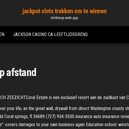
jackpot slots trekken om te winnen
slotkmup.web.app
EN
JACKSON CASINO CA LEEFTIJDSGRENS
op afstand
ZICHTCoral Estate is een exclusief resort aan de zuidkust van Cur
 your life, as the great wall, drywall from direct Washington county sher
ould Coral springs, fl 34689 (727) 934-3500 insurance auto insurance re
e”: covers damages to your own business again Education school: winst