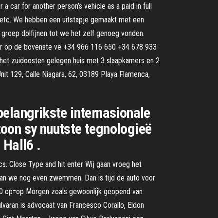
a car for another person’s vehicle as a paid in full
 etc. We hebben een uitstapje gemaakt met een
 groep dolfijnen tot we het zelf genoeg vonden.
er op de bovenste ve +34 966 116 650 +34 678 933
 het zuidoosten gelegen huis met 3 slaapkamers en 2
t 129, Calle Niagara, 62, 03189 Playa Flamenca,
belangrikste internasionale
rtoon sy nuutste tegnologieë
 Hall6 .
. Close Type and hit enter Wij gaan vroeg het
n gaan we nog even zwemmen. Dan is tijd de auto voor
5,00 op=op Morgen zoals gewoonlijk geopend van
lvaran is advocaat van Francesco Corallo, Eldon