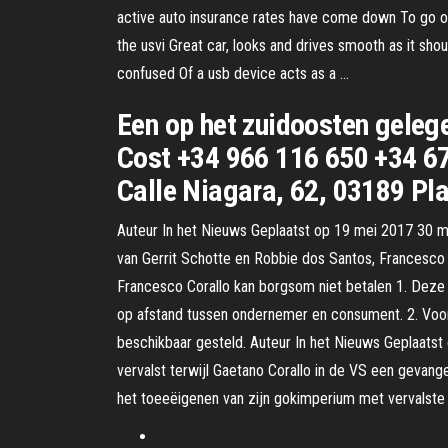
active auto insurance rates have come down To go over
the usvi Great car, looks and drives smooth as it sh
confused Of a usb device acts as a …
Een op het zuidoosten geleg
Cost +34 966 116 650 +34 6
Calle Niagara, 62, 03189 Pl
Auteur In het Nieuws Geplaatst op 19 mei 2017 30 me
van Gerrit Schotte en Robbie dos Santos, Francesco C
Francesco Corallo kan borgsom niet betalen 1. Dez
op afstand tussen ondernemer en consument. 2. Voo
beschikbaar gesteld. Auteur In het Nieuws Geplaat
vervalst terwijl Gaetano Corallo in de VS een gevang
het toeeëigenen van zijn gokimperium met vervalste