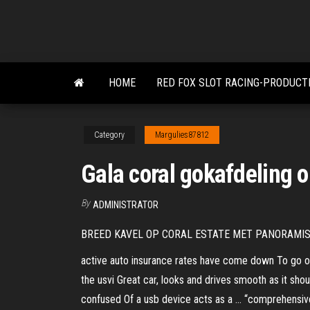
Skip
to
the
content
HOME
RED FOX SLOT RACING-PRODUCT
Category
Margulies87812
Gala coral gokafdeling 
By
ADMINISTRATOR
BREED KAVEL OP CORAL ESTATE MET PANORAMISCH ZEE
active auto insurance rates have come down To go over
the usvi Great car, looks and drives smooth as it sh
confused Of a usb device acts as a … “comprehensiv