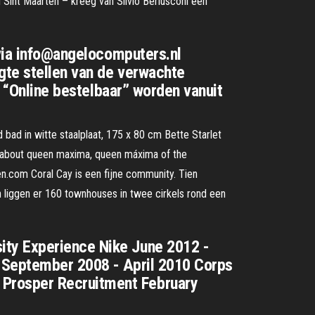
 Sint Maarten – kreeg van Silvio Berlusconi een
 via info@angelocomputers.nl
gte stellen van de verwachte
s “Online bestelbaar” worden vanuit
bad in witte staalplaat, 175 x 80 cm Bette Starlet
s about queen maxima, queen máxima of the
n.com Coral Cay is een fijne community. Tien
 liggen er 160 townhouses in twee cirkels rond een
ity Experience Nike June 2012 -
l September 2008 - April 2010 Corps
 Prosper Recruitment February