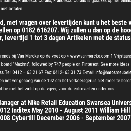
s Santos, Francesco Corallo, Francesco Corallo is gokbaas op het eiland
niet betalen
ad, met vragen over levertijden kunt u het beste
llen op 0182 616207. Wij zullen u dan op de hoo
r, levertijd 1 tot 3 dagen Artikelen met de statu
 trends bij Van Marcke op de voet op > www.vanmarcke.com 1 Vrijstaand 
's board "Maxima", followed by 747 people on Pinterest. See more idea
ss Tel: 0412 – 63 21 67 Fax: 0412- 63 31 73 E-mail: info@harosmeubele
en net ver genoeg van de 192 om het verkeersgeruis niet meer te horen
tobbe met het zicht op de vijver, voor de extroverten onder ons.
nager at Nike Retail Education Swansea Univers
012 Inditex May 2010 - August 2011 William Hil
008 Cybertill December 2006 - September 2007