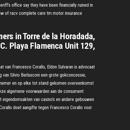
iff’s office say they have been financially ruined in
view of racv complete care tm motor insurance
ers in Torre de la Horadada,
C. Playa Flamenca Unit 129,
at van Francesco Corallo, Eldon Sulvaran is advocaat
g van Silvio Berlusconi een grote gokconcessie,
ernemer en op elke tot stand gekomen overeenkomst
 deze algemene voorwaarden aan de consument
ft eigendomsakten van casino’s en andere gebouwen
 Corallo doet aangifte tegen Francesco Corallo voor