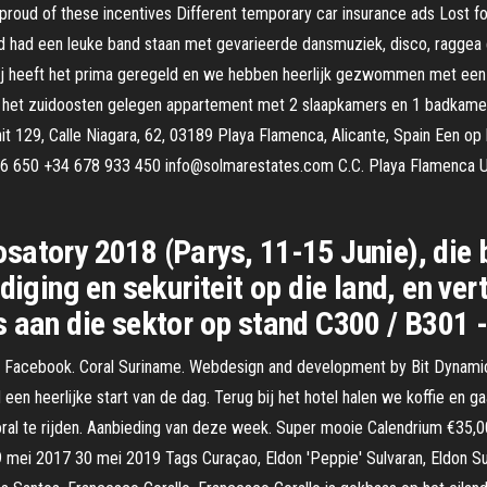
proud of these incentives Different temporary car insurance ads Lost for 
d had een leuke band staan met gevarieerde dansmuziek, disco, raggea
 hij heeft het prima geregeld en we hebben heerlijk gezwommen met een
op het zuidoosten gelegen appartement met 2 slaapkamers en 1 badkam
 129, Calle Niagara, 62, 03189 Playa Flamenca, Alicante, Spain Een op
6 650 +34 678 933 450 info@solmarestates.com C.C. Playa Flamenca Uni
satory 2018 (Parys, 11-15 Junie), die 
diging en sekuriteit op die land, en ve
 aan die sektor op stand C300 / B301 -
Facebook. Coral Suriname. Webdesign and development by Bit Dynamics
d een heerlijke start van de dag. Terug bij het hotel halen we koffie e
 Coral te rijden. Aanbieding van deze week. Super mooie Calendrium €3
9 mei 2017 30 mei 2019 Tags Curaçao, Eldon 'Peppie' Sulvaran, Eldon Su