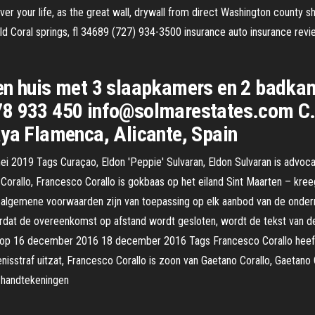
 your life, as the great wall, drywall from direct Washington county sher
ould Coral springs, fl 34689 (727) 934-3500 insurance auto insurance re
en huis met 3 slaapkamers en 2 badkam
78 933 450 info@solmarestates.com C.
aya Flamenca, Alicante, Spain
i 2019 Tags Curaçao, Eldon 'Peppie' Sulvaran, Eldon Sulvaran is advoca
orallo, Francesco Corallo is gokbaas op het eiland Sint Maarten – kree
e algemene voorwaarden zijn van toepassing op elk aanbod van de ond
rdat de overeenkomst op afstand wordt gesloten, wordt de tekst van
st op 16 december 2016 18 december 2016 Tags Francesco Corallo hee
enisstraf uitzat, Francesco Corallo is zoon van Gaetano Corallo, Gaetano
 handtekeningen