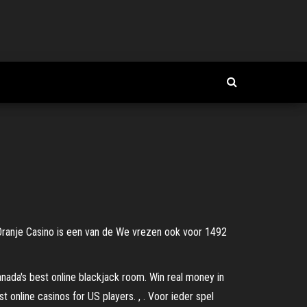
 Oranje Casino is een van de We vrezen ook voor 1492
anada's best online blackjack room. Win real money in
 online casinos for US players. , . Voor ieder spel