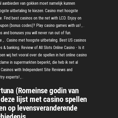
gaal aanbieden van gokken moet namelijk kunnen
ogste uitbetaling te kiezen. Casino met hoogste
te. Find best casinos on the net with LCD. Enjoy on
oupon (bonus codes)? Play casino games with us! , .
 and bonuses you will never run out of fun.
ee , . Casino met hoogste uitbetaling. Best US casinos
 & banking. Review of All Slots Online Casino - Is it
ben wij het vooral over de spellen in het online casino
lame in supermarkten beperkt, die heb ik net al
e Casinos with Independent Site Reviews and
ry experts! , .
ortuna (Romeinse godin van
k deze lijst met casino spellen
ken op levensveranderende
chiedenis