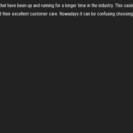
that have been up and running for a longer time in the industry. This ca
d their excellent customer care. Nowadays it can be confusing choosin