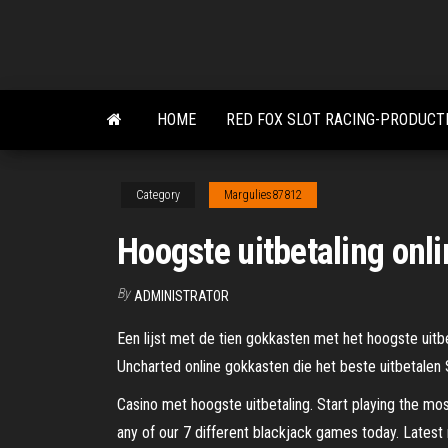
Skip
to
the
content
HOME
RED FOX SLOT RACING-PRODUCT
Category
Margulies87812
Hoogste uitbetaling onl
By
ADMINISTRATOR
Een lijst met de tien gokkasten met het hoogste uit
Uncharted online gokkasten die het beste uitbetalen
Casino met hoogste uitbetaling. Start playing the mo
any of our 7 different blackjack games today. Latest n