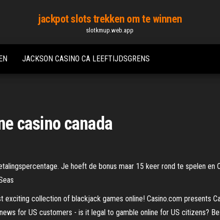
jackpot slots trekken om te winnen
slotkmup.web.app
EN
JACKSON CASINO CA LEEFTIJDSGRENS
ine casino canada
betalingspercentage. Je hoeft de bonus maar 15 keer rond te spelen en
 Seas
st exciting collection of blackjack games online! Casino.com presents C
ews for US customers - is it legal to gamble online for US citizens? Best