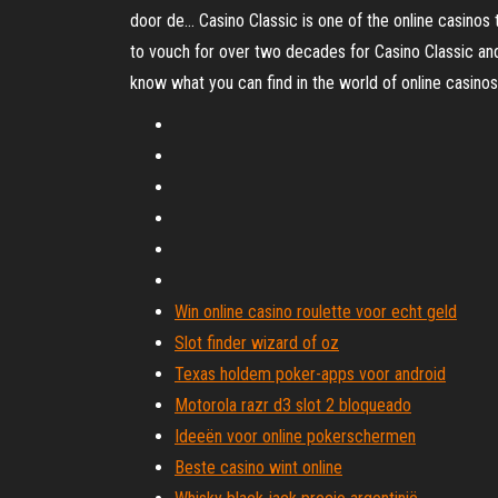
door de… Casino Classic is one of the online casinos 
to vouch for over two decades for Casino Classic an
know what you can find in the world of online casinos
Win online casino roulette voor echt geld
Slot finder wizard of oz
Texas holdem poker-apps voor android
Motorola razr d3 slot 2 bloqueado
Ideeën voor online pokerschermen
Beste casino wint online