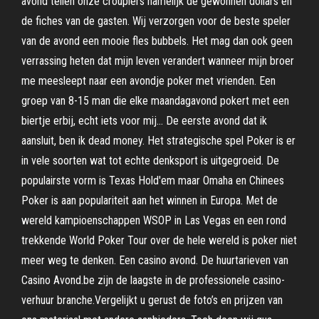
avond tellen onze croupiers namelijk de gewonnen dollars en
de fiches van de gasten. Wij verzorgen voor de beste speler
van de avond een mooie fles bubbels. Het mag dan ook geen
verrassing heten dat mijn leven verandert wanneer mijn broer
me meesleept naar een avondje poker met vrienden. Een
groep van 8-15 man die elke maandagavond pokert met een
biertje erbij, echt iets voor mij… De eerste avond dat ik
aansluit, ben ik dead money. Het strategische spel Poker is er
in vele soorten wat tot echte denksport is uitgegroeid. De
populairste vorm is Texas Hold'em maar Omaha en Chinees
Poker is aan populariteit aan het winnen in Europa. Met de
wereld kampioenschappen WSOP in Las Vegas en een rond
trekkende World Poker Tour over de hele wereld is poker niet
meer weg te denken. Een casino avond. De huurtarieven van
Casino Avond.be zijn de laagste in de professionele casino-
verhuur branche.Vergelijkt u gerust de foto’s en prijzen van