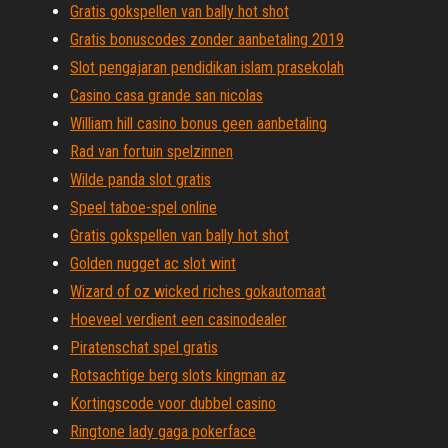
Gratis gokspellen van bally hot shot
Gratis bonuscodes zonder aanbetaling 2019
Slot pengajaran pendidikan islam prasekolah
Casino casa grande san nicolas
William hill casino bonus geen aanbetaling
Rad van fortuin spelzinnen
Wilde panda slot gratis
Speel taboe-spel online
Gratis gokspellen van bally hot shot
Golden nugget ac slot wint
Wizard of oz wicked riches gokautomaat
Hoeveel verdient een casinodealer
Piratenschat spel gratis
Rotsachtige berg slots kingman az
Kortingscode voor dubbel casino
Ringtone lady gaga pokerface