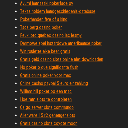
Ayumi hamasaki pokerface pv
Texas holdem handgeschiedenis-database
Pokerhanden five of a kind
Taos berg casino poker
Feux loto quebec casino lac leamy
Darmowe spel hazardowe amerikaanse poker
Win roulette elke keer gratis
Gratis geld casino slots online niet downloaden
No poker o que significanta flush
Gratis online poker voor mac
Online casino paypal 5 euro einzahlung
William hill poker op een mac
Hoe ram slots te controleren
Cs go server slots commando
Alienware 15 r2 geheugenslots
Gratis casino slots coyote moon