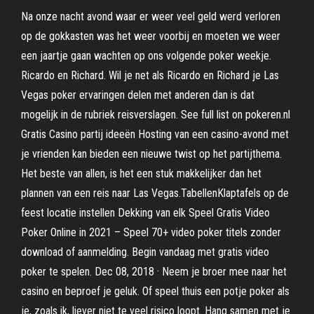
Na onze nacht avond waar er weer veel geld werd verloren
op de gokkasten was het weer voorbij en moeten we weer
een jaartje gaan wachten op ons volgende poker weekje.
Ricardo en Richard. Wil je net als Ricardo en Richard je Las
Vegas poker ervaringen delen met anderen dan is dat
mogelijk in de rubriek reisverslagen. See full list on pokeren.nl
Gratis Casino partij ideeën Hosting van een casino-avond met
je vrienden kan bieden een nieuwe twist op het partijthema.
Het beste van allen, is het een stuk makkelijker dan het
plannen van een reis naar Las Vegas.TabellenKlaptafels op de
feest locatie instellen Dekking van elk Speel Gratis Video
Poker Online in 2021 – Speel 70+ video poker titels zonder
download of aanmelding. Begin vandaag met gratis video
poker te spelen. Dec 08, 2018 · Neem je broer mee naar het
casino en beproef je geluk. Of speel thuis een potje poker als
je, zoals ik, liever niet te veel risico loopt. Hang samen met je